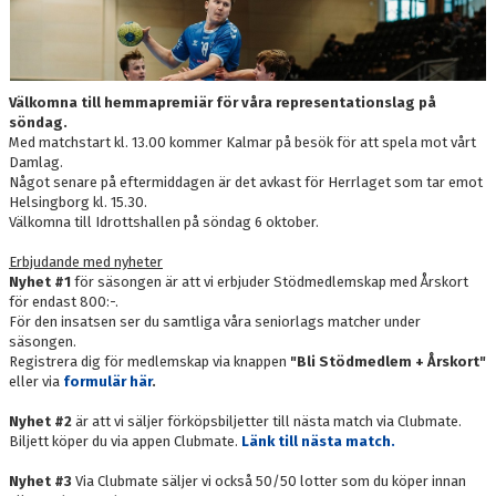
UTBILDNINGAR
OM H43
Välkomna till hemmapremiär för våra representationslag på
LEDARE
söndag.
Med matchstart kl. 13.00 kommer Kalmar på besök för att spela mot vårt
TRYGG H43:ARE
Damlag.
Något senare på eftermiddagen är det avkast för Herrlaget som tar emot
Helsingborg kl. 15.30.
DOKUMENT
Välkomna till Idrottshallen på söndag 6 oktober.
KONTAKT
Erbjudande med nyheter
Nyhet #1
för säsongen är att vi erbjuder Stödmedlemskap med Årskort
för endast 800:-.
FÖRSÄLJNING
För den insatsen ser du samtliga våra seniorlags matcher under
säsongen.
Registrera dig för medlemskap via knappen
"Bli Stödmedlem + Årskort"
eller via
formulär här
.
Nyhet #2
är att vi säljer förköpsbiljetter till nästa match via Clubmate.
Biljett köper du via appen Clubmate.
Länk till nästa match.
Nyhet #3
Via Clubmate säljer vi också 50/50 lotter som du köper innan