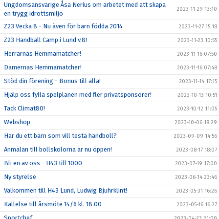
Ungdomsansvarige Åsa Nerius om arbetet med att skapa
2023-11-29 13:10
en trygg idrottsmiljö
Z23 Vecka 8 - Nu även för barn födda 2014
2023-11-27 15:18
Z23 Handball Camp i Lund v.8!
2023-11-23 10:55
Herrarnas Hemmamatcher!
2023-11-16 07:50
Damernas Hemmamatcher!
2023-11-16 07:48
Stöd din förening - Bonus till alla!
2023-11-14 17:15
Hjälp oss fylla spelplanen med fler privatsponsorer!
2023-10-13 10:51
Tack Climat80!
2023-10-12 11:05
Webshop
2023-10-06 18:29
Har du ett barn som vill testa handboll?
2023-09-09 14:56
Anmälan till bollskolorna är nu öppen!
2023-08-17 18:07
Bli en av oss - H43 till 1000
2023-07-19 17:00
Ny styrelse
2023-06-14 23:46
Välkommen till H43 Lund, Ludwig Bjuhrklint!
2023-05-31 16:26
Kallelse till årsmöte 14/6 kl. 18.00
2023-05-16 16:27
Sportchef
2023-04-23 21:00