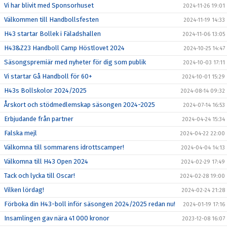
Vi har blivit med Sponsorhuset
2024-11-26 19:01
Välkommen till Handbollsfesten
2024-11-19 14:33
H43 startar Bollek i Fäladshallen
2024-11-06 13:05
H43&Z23 Handboll Camp Höstlovet 2024
2024-10-25 14:47
Säsongspremiär med nyheter för dig som publik
2024-10-03 17:11
Vi startar Gå Handboll för 60+
2024-10-01 15:29
H43s Bollskolor 2024/2025
2024-08-14 09:32
Årskort och stödmedlemskap säsongen 2024-2025
2024-07-14 16:53
Erbjudande från partner
2024-04-24 15:34
Falska mejl
2024-04-22 22:00
Välkomna till sommarens idrottscamper!
2024-04-04 14:13
Välkomna till H43 Open 2024
2024-02-29 17:49
Tack och lycka till Oscar!
2024-02-28 19:00
Vilken lördag!
2024-02-24 21:28
Förboka din H43-boll inför säsongen 2024/2025 redan nu!
2024-01-19 17:16
Insamlingen gav nära 41 000 kronor
2023-12-08 16:07