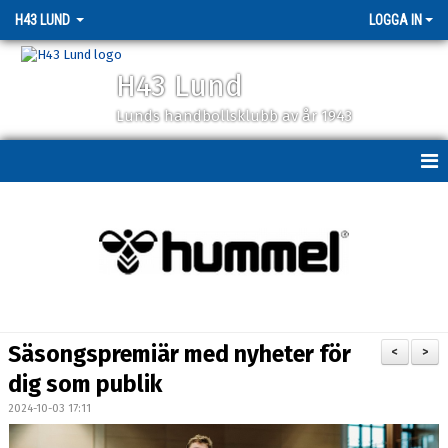
H43 LUND
LOGGA IN
H43 Lund
Lunds handbollsklubb av år 1943
HEM
NYHETER
MATCHER
KALENDER
Säsongspremiär med nyheter för
<
>
MEDLEMSSKAP
dig som publik
2024-10-03 17:11
PARTNERS