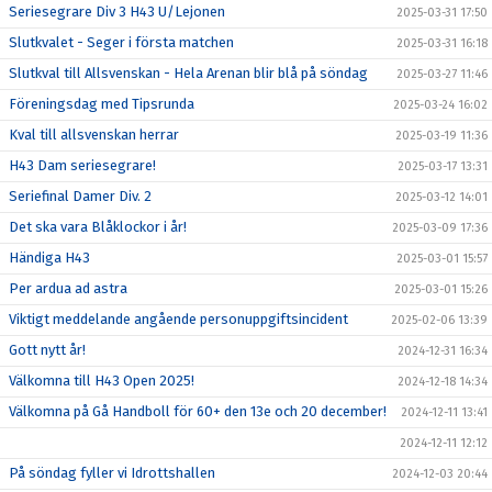
Seriesegrare Div 3 H43 U/Lejonen
2025-03-31 17:50
Slutkvalet - Seger i första matchen
2025-03-31 16:18
Slutkval till Allsvenskan - Hela Arenan blir blå på söndag
2025-03-27 11:46
Föreningsdag med Tipsrunda
2025-03-24 16:02
Kval till allsvenskan herrar
2025-03-19 11:36
H43 Dam seriesegrare!
2025-03-17 13:31
Seriefinal Damer Div. 2
2025-03-12 14:01
Det ska vara Blåklockor i år!
2025-03-09 17:36
Händiga H43
2025-03-01 15:57
Per ardua ad astra
2025-03-01 15:26
Viktigt meddelande angående personuppgiftsincident
2025-02-06 13:39
Gott nytt år!
2024-12-31 16:34
Välkomna till H43 Open 2025!
2024-12-18 14:34
Välkomna på Gå Handboll för 60+ den 13e och 20 december!
2024-12-11 13:41
2024-12-11 12:12
På söndag fyller vi Idrottshallen
2024-12-03 20:44