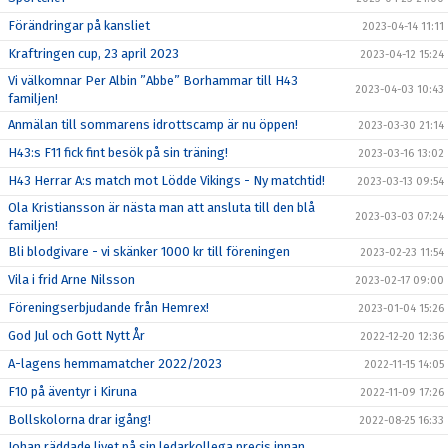
Förändringar på kansliet
2023-04-14 11:11
Kraftringen cup, 23 april 2023
2023-04-12 15:24
Vi välkomnar Per Albin ”Abbe” Borhammar till H43
2023-04-03 10:43
familjen!
Anmälan till sommarens idrottscamp är nu öppen!
2023-03-30 21:14
H43:s F11 fick fint besök på sin träning!
2023-03-16 13:02
H43 Herrar A:s match mot Lödde Vikings - Ny matchtid!
2023-03-13 09:54
Ola Kristiansson är nästa man att ansluta till den blå
2023-03-03 07:24
familjen!
Bli blodgivare - vi skänker 1000 kr till föreningen
2023-02-23 11:54
Vila i frid Arne Nilsson
2023-02-17 09:00
Föreningserbjudande från Hemrex!
2023-01-04 15:26
God Jul och Gott Nytt År
2022-12-20 12:36
A-lagens hemmamatcher 2022/2023
2022-11-15 14:05
F10 på äventyr i Kiruna
2022-11-09 17:26
Bollskolorna drar igång!
2022-08-25 16:33
Johan räddade livet på sin ledarkollega precis innan