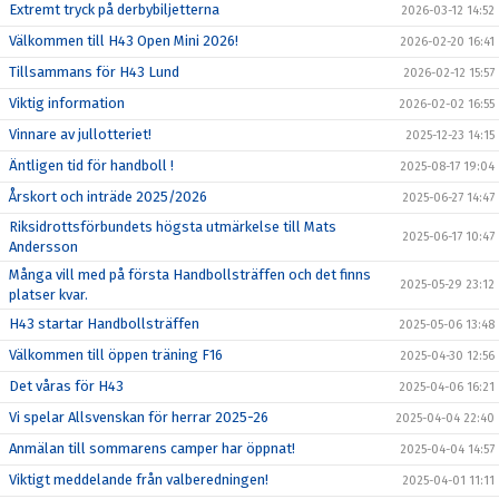
Extremt tryck på derbybiljetterna
2026-03-12 14:52
Välkommen till H43 Open Mini 2026!
2026-02-20 16:41
Tillsammans för H43 Lund
2026-02-12 15:57
Viktig information
2026-02-02 16:55
Vinnare av jullotteriet!
2025-12-23 14:15
Äntligen tid för handboll !
2025-08-17 19:04
Årskort och inträde 2025/2026
2025-06-27 14:47
Riksidrottsförbundets högsta utmärkelse till Mats
2025-06-17 10:47
Andersson
Många vill med på första Handbollsträffen och det finns
2025-05-29 23:12
platser kvar.
H43 startar Handbollsträffen
2025-05-06 13:48
Välkommen till öppen träning F16
2025-04-30 12:56
Det våras för H43
2025-04-06 16:21
Vi spelar Allsvenskan för herrar 2025-26
2025-04-04 22:40
Anmälan till sommarens camper har öppnat!
2025-04-04 14:57
Viktigt meddelande från valberedningen!
2025-04-01 11:11