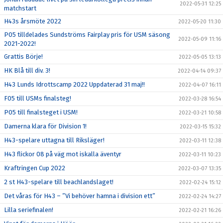
2022-05-31 12:25
matchstart
H43s årsmöte 2022
2022-05-20 11:30
P05 tilldelades Sundströms Fairplay pris för USM säsong
2022-05-09 11:16
2021-2022!
Grattis Börje!
2022-05-05 13:13
HK Blå till div. 3!
2022-04-14 09:37
H43 Lunds Idrottscamp 2022 Uppdaterad 31 maj!!
2022-04-07 16:11
F05 till USMs finalsteg!
2022-03-28 16:54
P05 till finalsteget i USM!
2022-03-21 10:58
Damerna klara för Division 1!
2022-03-15 15:32
H43-spelare uttagna till Riksläger!
2022-03-11 12:38
H43 flickor 08 på väg mot iskalla äventyr
2022-03-11 10:23
Kraftringen Cup 2022
2022-03-07 13:35
2 st H43-spelare till beachlandslaget!
2022-02-24 15:12
Det våras för H43 – ”Vi behöver hamna i division ett”
2022-02-24 14:27
Lilla seriefinalen!
2022-02-21 16:26