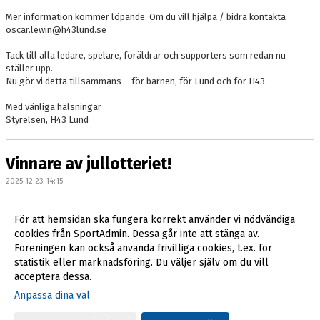
Mer information kommer löpande. Om du vill hjälpa / bidra kontakta
oscar.lewin@h43lund.se
Tack till alla ledare, spelare, föräldrar och supporters som redan nu
ställer upp.
Nu gör vi detta tillsammans – för barnen, för Lund och för H43.
Med vänliga hälsningar
Styrelsen, H43 Lund
Vinnare av jullotteriet!
2025-12-23 14:15
För att hemsidan ska fungera korrekt använder vi nödvändiga
cookies från SportAdmin. Dessa går inte att stänga av.
Föreningen kan också använda frivilliga cookies, t.ex. för
Fler nyheter >>
statistik eller marknadsföring. Du väljer själv om du vill
acceptera dessa.
Anpassa dina val
Cookie-inställningar
Gå till Webbversion