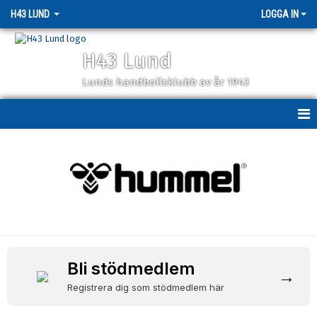
H43 LUND
LOGGA IN
H43 Lund
Lunds handbollsklubb av år 1943
HEM
NYHETER
MATCHER
KALENDER
MEDLEMSSKAP
Bli stödmedlem
→
Registrera dig som stödmedlem här
PARTNERS