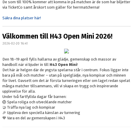
De som till 100% kommer att komma in på matchen är de som har biljetter
via TicketCo samt årskort som gäller för herrmatcherna!
Säkra dina platser här!
Välkommen till H43 Open Mini 2026!
2026-02-20 16:41
Den 18–19 april fylls hallarna av glädje, gemenskap och massor av
handboll när vi bjuder in till
H43 Open Mini
!
Det här är helgen där de yngsta spelarna står i centrum. Fokus ligger inte
bara på mål och matcher – utan på spelglädje, nya kompisar och minnen
för livet. Oavsett om det är första turneringen eller om laget redan spelat
många matcher tillsammans, vill vi skapa en trygg och inspirerande
upplevelse för alla.
Under två fartfyllda dagar får barnen:
🏐 Spela roliga och utvecklande matcher
🤝 Träffa nya lag och kompisar
🎉 Uppleva den speciella känslan av turnering
💙 Vara en del av gemenskapen i H43