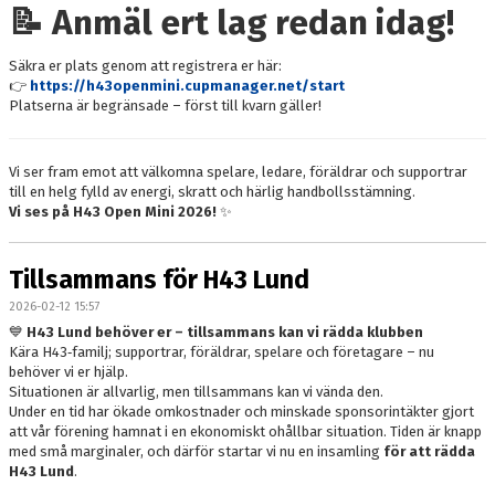
📝 Anmäl ert lag redan idag!
Säkra er plats genom att registrera er här:
👉
https://h43openmini.cupmanager.net/start
Platserna är begränsade – först till kvarn gäller!
Vi ser fram emot att välkomna spelare, ledare, föräldrar och supportrar
till en helg fylld av energi, skratt och härlig handbollsstämning.
Vi ses på H43 Open Mini 2026!
✨
Tillsammans för H43 Lund
2026-02-12 15:57
💙
H43 Lund behöver er – tillsammans kan vi rädda klubben
Kära H43‑familj; supportrar, föräldrar, spelare och företagare – nu
behöver vi er hjälp.
Situationen är allvarlig, men tillsammans kan vi vända den.
Under en tid har ökade omkostnader och minskade sponsorintäkter gjort
att vår förening hamnat i en ekonomiskt ohållbar situation. Tiden är knapp
med små marginaler, och därför startar vi nu en insamling
för att rädda
H43 Lund
.