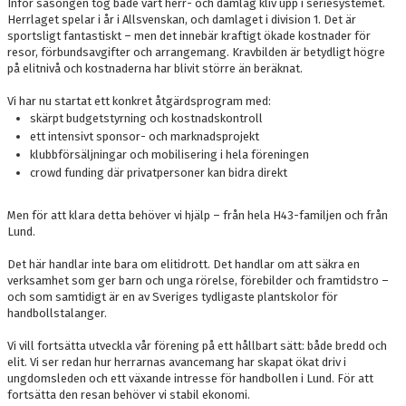
Inför säsongen tog både vårt herr- och damlag kliv upp i seriesystemet.
Herrlaget spelar i år i Allsvenskan, och damlaget i division 1. Det är
sportsligt fantastiskt – men det innebär kraftigt ökade kostnader för
resor, förbundsavgifter och arrangemang. Kravbilden är betydligt högre
på elitnivå och kostnaderna har blivit större än beräknat.
Vi har nu startat ett konkret åtgärdsprogram med:
skärpt budgetstyrning och kostnadskontroll
ett intensivt sponsor- och marknadsprojekt
klubbförsäljningar och mobilisering i hela föreningen
crowd funding där privatpersoner kan bidra direkt
Men för att klara detta behöver vi hjälp – från hela H43-familjen och från
Lund.
Det här handlar inte bara om elitidrott. Det handlar om att säkra en
verksamhet som ger barn och unga rörelse, förebilder och framtidstro –
och som samtidigt är en av Sveriges tydligaste plantskolor för
handbollstalanger.
Vi vill fortsätta utveckla vår förening på ett hållbart sätt: både bredd och
elit. Vi ser redan hur herrarnas avancemang har skapat ökat driv i
ungdomsleden och ett växande intresse för handbollen i Lund. För att
fortsätta den resan behöver vi stabil ekonomi.