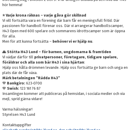
hör hemma!
⭐
Varje krona räknas – varje gåva gör skillnad
Vi vill fortsätta vara en förening där barn får en meningsfull fritid. Där
passionen för handboll förenar oss. Där vi arrangerar handbollscamper,
H43 Open med 600 spelare och sommarens idrottscamper som är öppna
för alla.
Men för att kunna fortsätta –
behöver vi er hjälp nu
.
🙏
Stötta H43 Lund – för barnen, ungdomarna & framtiden
Vi vädjar därför till
privatpersoner, företagare, tidigare spelare,
föräldrar och alla som bär H43 i sina hjärtan
:
Hjälp oss hålla drömmen levande. Hjälp oss fortsätta ge barn och unga en
plats där de får växa.
Märk betalningen ”Rädda H43”
💙
Bankgiro:
623‑0700
💙
Swish:
123 161 76 87
Insamlingen kommer att publiceras på hemsidan, i sociala medier och via
mejl, sprid gärna vidare!
Varma hälsningar!
Styrelsen H43 Lund
Kontaktuppgifter