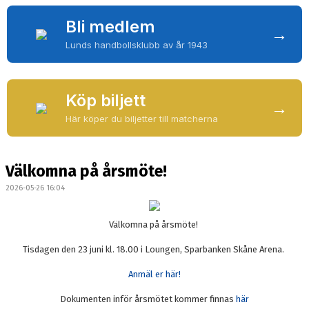
UTBILDNINGAR
Bli medlem
→
OM H43
Lunds handbollsklubb av år 1943
LEDARE
Köp biljett
TRYGG H43:ARE
→
Här köper du biljetter till matcherna
DOKUMENT
KONTAKT
Välkomna på årsmöte!
2026-05-26 16:04
FÖRSÄLJNING
Välkomna på årsmöte!
Tisdagen den 23 juni kl. 18.00 i Loungen, Sparbanken Skåne Arena.
Anmäl er här!
Dokumenten inför årsmötet kommer finnas
här