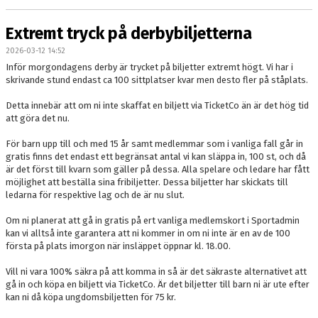
Extremt tryck på derbybiljetterna
2026-03-12 14:52
Inför morgondagens derby är trycket på biljetter extremt högt. Vi har i
skrivande stund endast ca 100 sittplatser kvar men desto fler på ståplats.
Detta innebär att om ni inte skaffat en biljett via TicketCo än är det hög tid
att göra det nu.
För barn upp till och med 15 år samt medlemmar som i vanliga fall går in
gratis finns det endast ett begränsat antal vi kan släppa in, 100 st, och då
är det först till kvarn som gäller på dessa. Alla spelare och ledare har fått
möjlighet att beställa sina fribiljetter. Dessa biljetter har skickats till
ledarna för respektive lag och de är nu slut.
Om ni planerat att gå in gratis på ert vanliga medlemskort i Sportadmin
kan vi alltså inte garantera att ni kommer in om ni inte är en av de 100
första på plats imorgon när insläppet öppnar kl. 18.00.
Vill ni vara 100% säkra på att komma in så är det säkraste alternativet att
gå in och köpa en biljett via TicketCo. Är det biljetter till barn ni är ute efter
kan ni då köpa ungdomsbiljetten för 75 kr.