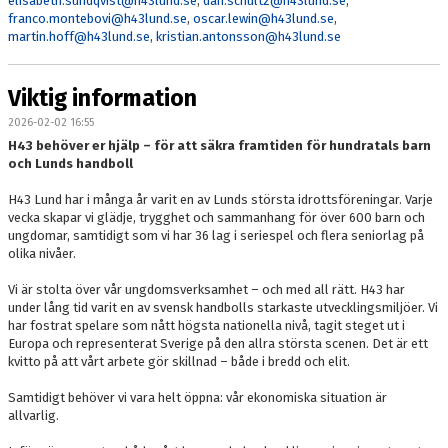
elisabeth.sundqvist@h43lund.se
,
dan.schultz@h43lund.se
,
franco.montebovi@h43lund.se
,
oscar.lewin@h43lund.se
,
martin.hoff@h43lund.se
,
kristian.antonsson@h43lund.se
Viktig information
2026-02-02 16:55
H43 behöver er hjälp – för att säkra framtiden för hundratals barn
och Lunds handboll
H43 Lund har i många år varit en av Lunds största idrottsföreningar. Varje
vecka skapar vi glädje, trygghet och sammanhang för över 600 barn och
ungdomar, samtidigt som vi har 36 lag i seriespel och flera seniorlag på
olika nivåer.
Vi är stolta över vår ungdomsverksamhet – och med all rätt. H43 har
under lång tid varit en av svensk handbolls starkaste utvecklingsmiljöer. Vi
har fostrat spelare som nått högsta nationella nivå, tagit steget ut i
Europa och representerat Sverige på den allra största scenen. Det är ett
kvitto på att vårt arbete gör skillnad – både i bredd och elit.
Samtidigt behöver vi vara helt öppna: vår ekonomiska situation är
allvarlig.