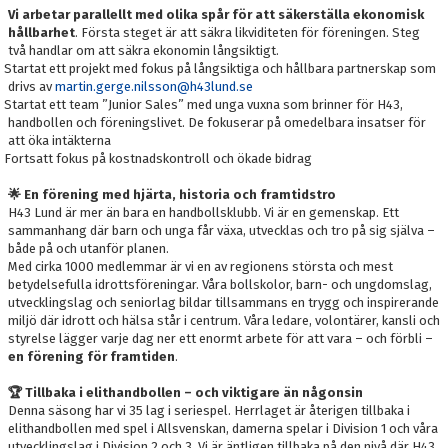
Vi arbetar parallellt med olika spår för att säkerställa ekonomisk
hållbarhet
. Första steget är att säkra likviditeten för föreningen. Steg
två handlar om att säkra ekonomin långsiktigt.
Startat ett projekt med fokus på långsiktiga och hållbara partnerskap som
drivs av
martin.gerge.nilsson@h43lund.se
Startat ett team ”Junior Sales” med unga vuxna som brinner för H43,
handbollen och föreningslivet. De fokuserar på omedelbara insatser för
att öka intäkterna
Fortsatt fokus på kostnadskontroll och ökade bidrag
🌟
En förening med hjärta, historia och framtidstro
H43 Lund är mer än bara en handbollsklubb. Vi är en gemenskap. Ett
sammanhang där barn och unga får växa, utvecklas och tro på sig själva –
både på och utanför planen.
Med cirka 1000 medlemmar är vi en av regionens största och mest
betydelsefulla idrottsföreningar. Våra bollskolor, barn- och ungdomslag,
utvecklingslag och seniorlag bildar tillsammans en trygg och inspirerande
miljö där idrott och hälsa står i centrum. Våra ledare, volontärer, kansli och
styrelse lägger varje dag ner ett enormt arbete för att vara – och förbli –
en förening för framtiden
.
🏆
Tillbaka i elithandbollen – och viktigare än någonsin
Denna säsong har vi 35 lag i seriespel. Herrlaget är återigen tillbaka i
elithandbollen med spel i Allsvenskan, damerna spelar i Division 1 och våra
utvecklingslag i Division 2 och 3. Vi är äntligen tillbaka på den nivå där H43