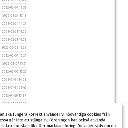
2022-03-07 13:35
2022-02-24 15:12
2022-02-24 14:27
2022-02-21 16:26
2022-02-21 16:22
2022-02-08 15:38
2022-02-07 16:21
2022-02-07 13:51
2022-02-03 15:25
2022-01-31 14:02
2022-01-31 08:45
2022-01-28 13:29
2022-01-21 12:36
2022-01-21 11:45
dan ska fungera korrekt använder vi nödvändiga cookies från
ssa går inte att stänga av. Föreningen kan också använda
2021-12-22 10:51
ies, t.ex. för statistik eller marknadsföring. Du väljer själv om du