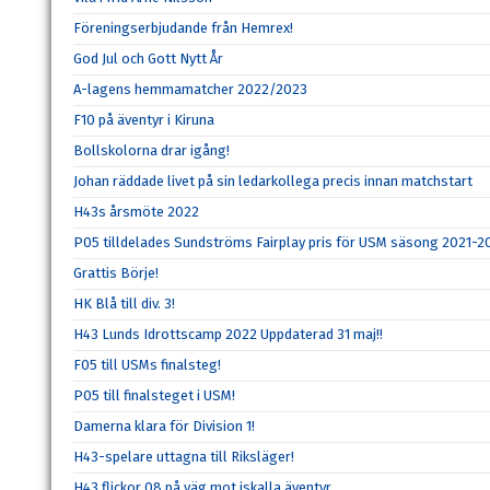
Föreningserbjudande från Hemrex!
God Jul och Gott Nytt År
A-lagens hemmamatcher 2022/2023
F10 på äventyr i Kiruna
Bollskolorna drar igång!
Johan räddade livet på sin ledarkollega precis innan matchstart
H43s årsmöte 2022
P05 tilldelades Sundströms Fairplay pris för USM säsong 2021-2
Grattis Börje!
HK Blå till div. 3!
H43 Lunds Idrottscamp 2022 Uppdaterad 31 maj!!
F05 till USMs finalsteg!
P05 till finalsteget i USM!
Damerna klara för Division 1!
H43-spelare uttagna till Riksläger!
H43 flickor 08 på väg mot iskalla äventyr