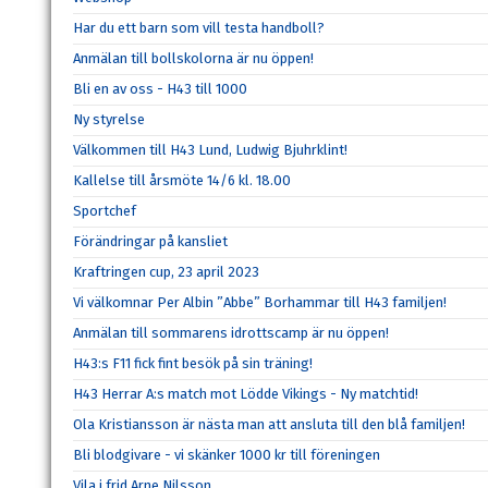
Har du ett barn som vill testa handboll?
Anmälan till bollskolorna är nu öppen!
Bli en av oss - H43 till 1000
Ny styrelse
Välkommen till H43 Lund, Ludwig Bjuhrklint!
Kallelse till årsmöte 14/6 kl. 18.00
Sportchef
Förändringar på kansliet
Kraftringen cup, 23 april 2023
Vi välkomnar Per Albin ”Abbe” Borhammar till H43 familjen!
Anmälan till sommarens idrottscamp är nu öppen!
H43:s F11 fick fint besök på sin träning!
H43 Herrar A:s match mot Lödde Vikings - Ny matchtid!
Ola Kristiansson är nästa man att ansluta till den blå familjen!
Bli blodgivare - vi skänker 1000 kr till föreningen
Vila i frid Arne Nilsson