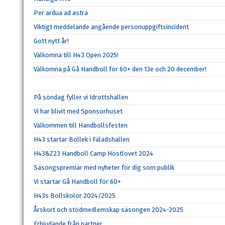
Per ardua ad astra
Viktigt meddelande angående personuppgiftsincident
Gott nytt år!
Välkomna till H43 Open 2025!
Välkomna på Gå Handboll för 60+ den 13e och 20 december!
På söndag fyller vi Idrottshallen
Vi har blivit med Sponsorhuset
Välkommen till Handbollsfesten
H43 startar Bollek i Fäladshallen
H43&Z23 Handboll Camp Höstlovet 2024
Säsongspremiär med nyheter för dig som publik
Vi startar Gå Handboll för 60+
H43s Bollskolor 2024/2025
Årskort och stödmedlemskap säsongen 2024-2025
Erbjudande från partner