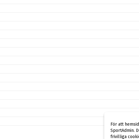
För att hemsi
SportAdmin. De
frivilliga cook