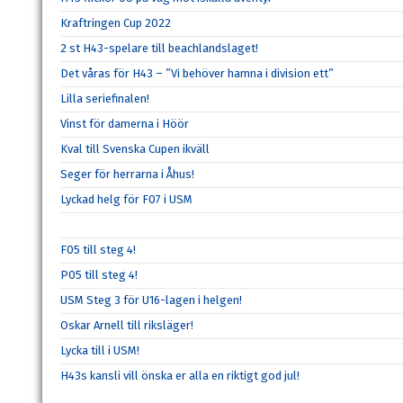
Kraftringen Cup 2022
2 st H43-spelare till beachlandslaget!
Det våras för H43 – ”Vi behöver hamna i division ett”
Lilla seriefinalen!
Vinst för damerna i Höör
Kval till Svenska Cupen ikväll
Seger för herrarna i Åhus!
Lyckad helg för F07 i USM
F05 till steg 4!
P05 till steg 4!
USM Steg 3 för U16-lagen i helgen!
Oskar Arnell till riksläger!
Lycka till i USM!
H43s kansli vill önska er alla en riktigt god jul!