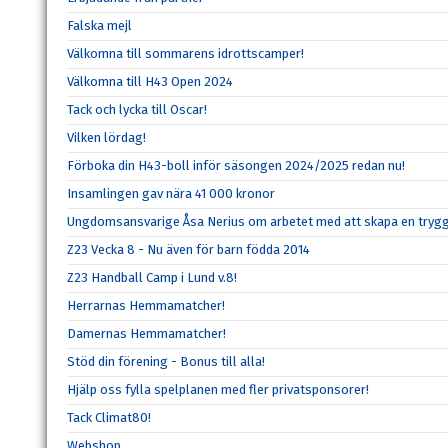
Falska mejl
Välkomna till sommarens idrottscamper!
Välkomna till H43 Open 2024
Tack och lycka till Oscar!
Vilken lördag!
Förboka din H43-boll inför säsongen 2024/2025 redan nu!
Insamlingen gav nära 41 000 kronor
Ungdomsansvarige Åsa Nerius om arbetet med att skapa en trygg
Z23 Vecka 8 - Nu även för barn födda 2014
Z23 Handball Camp i Lund v.8!
Herrarnas Hemmamatcher!
Damernas Hemmamatcher!
Stöd din förening - Bonus till alla!
Hjälp oss fylla spelplanen med fler privatsponsorer!
Tack Climat80!
Webshop