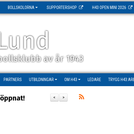
BOLLSKOLORNA
SUPPORTERSHOP
H43 OPEN MINI 2026
Lund
ollsklubb av år 1943
PARTNERS
UTBILDNINGAR
OM H43
LEDARE
TRYGG H43:AR
 öppnat!
<
>